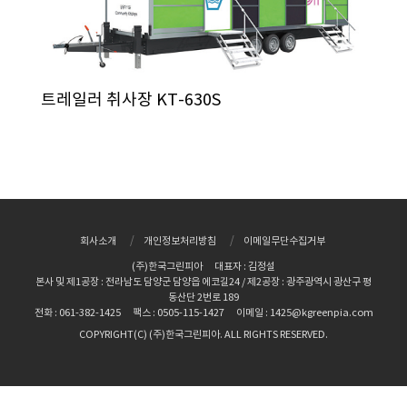
트레일러 취사장 KT-630S
회사소개
개인정보처리방침
이메일무단수집거부
(주)한국그린피아
대표자 : 김정설
본사 및 제1공장 : 전라남도 담양군 담양읍 에코길24 / 제2공장 : 광주광역시 광산구 평
동산단 2번로 189
전화 : 061-382-1425
팩스 : 0505-115-1427
이메일 : 1425@kgreenpia.com
COPYRIGHT(C) (주)한국그린피아. ALL RIGHTS RESERVED.